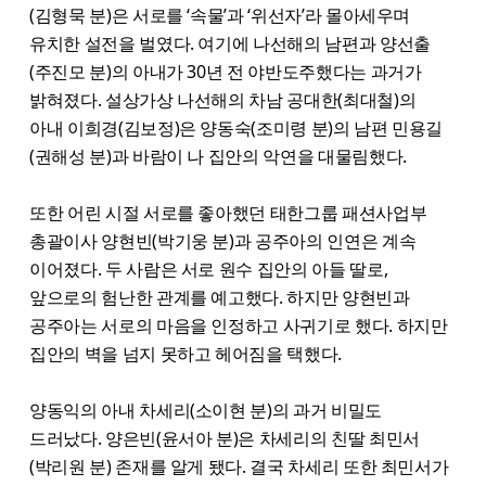
(김형묵 분)은 서로를 ‘속물’과 ‘위선자’라 몰아세우며
유치한 설전을 벌였다. 여기에 나선해의 남편과 양선출
(주진모 분)의 아내가 30년 전 야반도주했다는 과거가
밝혀졌다. 설상가상 나선해의 차남 공대한(최대철)의
아내 이희경(김보정)은 양동숙(조미령 분)의 남편 민용길
(권해성 분)과 바람이 나 집안의 악연을 대물림했다.
또한 어린 시절 서로를 좋아했던 태한그룹 패션사업부
총괄이사 양현빈(박기웅 분)과 공주아의 인연은 계속
이어졌다. 두 사람은 서로 원수 집안의 아들 딸로,
앞으로의 험난한 관계를 예고했다. 하지만 양현빈과
공주아는 서로의 마음을 인정하고 사귀기로 했다. 하지만
집안의 벽을 넘지 못하고 헤어짐을 택했다.
양동익의 아내 차세리(소이현 분)의 과거 비밀도
드러났다. 양은빈(윤서아 분)은 차세리의 친딸 최민서
(박리원 분) 존재를 알게 됐다. 결국 차세리 또한 최민서가