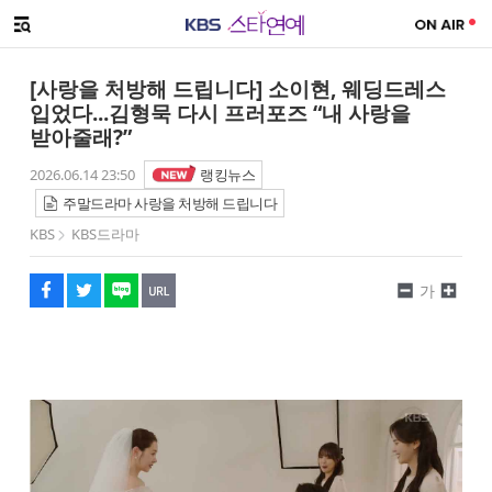
SNS 공유하기
메뉴 열기
페이스북
트위터
네이버
URL복사
글씨 작게보기
글씨 크게보기
[사랑을 처방해 드립니다] 소이현, 웨딩드레스
입었다...김형묵 다시 프러포즈 “내 사랑을
받아줄래?”
2026.06.14 23:50
랭킹뉴스
주말드라마 사랑을 처방해 드립니다
KBS
KBS드라마
가