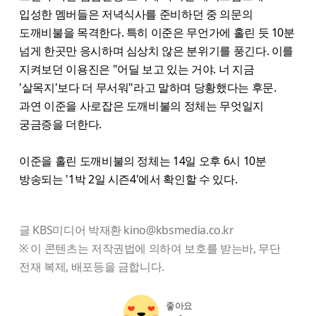
입성한 멤버들은 저녁식사를 준비하던 중 의문의
도깨비불을 목격한다. 특히 이준은 무언가에 홀린 듯 10분
넘게 한곳만 응시하며 심상치 않은 분위기를 풍긴다. 이를
지켜보던 이용진은 "어딜 보고 있는 거야. 너 지금
'살목지'보다 더 무서워"라고 말하며 당황했다는 후문.
과연 이준을 사로잡은 도깨비불의 정체는 무엇일지
궁금증을 더한다.
이준을 홀린 도깨비불의 정체는 14일 오후 6시 10분
방송되는 '1박 2일 시즌4'에서 확인할 수 있다.
글 KBS미디어 박재환 kino@kbsmedia.co.kr
※ 이 콘텐츠는 저작권법에 의하여 보호를 받는바, 무단
전재 복제, 배포등을 금합니다.
좋아요