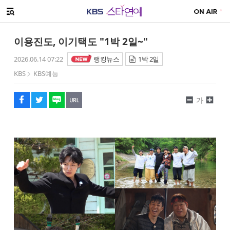
SNS 공유하기
메뉴 열기
페이스북
트위터
네이버
URL복사
글씨 작게보기
글씨 크게보기
이용진도, 이기택도 "1박 2일~"
2026.06.14 07:22
랭킹뉴스
1박 2일
KBS
KBS예능
가