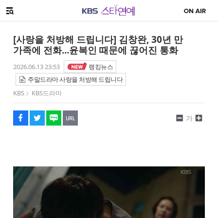
SNS 공유하기
메뉴 열기
페이스북
트위터
네이버
URL복사
글씨 작게보기
글씨 크게보기
[사랑을 처방해 드립니다] 김창완, 30년 만
가족에 전화...윤복인 때문에 끊어진 통화
2026.06.13 23:53
랭킹뉴스
주말드라마 사랑을 처방해 드립니다
KBS
KBS드라마
가