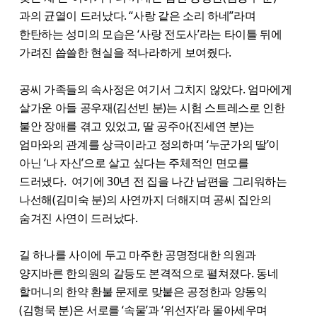
과의 균열이 드러났다. “사랑 같은 소리 하네”라며
한탄하는 성미의 모습은 ‘사랑 전도사’라는 타이틀 뒤에
가려진 씁쓸한 현실을 적나라하게 보여줬다.
공씨 가족들의 속사정은 여기서 그치지 않았다. 엄마에게
살가운 아들 공우재(김선빈 분)는 시험 스트레스로 인한
불안 장애를 겪고 있었고, 딸 공주아(진세연 분)는
엄마와의 관계를 상극이라고 정의하며 ‘누군가의 딸’이
아닌 ‘나 자신’으로 살고 싶다는 주체적인 면모를
드러냈다. 여기에 30년 전 집을 나간 남편을 그리워하는
나선해(김미숙 분)의 사연까지 더해지며 공씨 집안의
숨겨진 사연이 드러났다.
길 하나를 사이에 두고 마주한 공명정대한 의원과
양지바른 한의원의 갈등도 본격적으로 펼쳐졌다. 동네
할머니의 한약 환불 문제로 맞붙은 공정한과 양동익
(김형묵 분)은 서로를 ‘속물’과 ‘위선자’라 몰아세우며