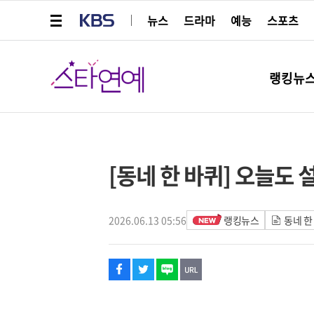
메뉴 열기
KBS
뉴스
드라마
예능
스포츠
스타연예
랭킹뉴
페이스북
트위터
네이버
URL복사
글씨 작게보기
글씨 크게보기
[동네 한 바퀴] 오늘도
2026.06.13 05:56
랭킹뉴스
동네 한