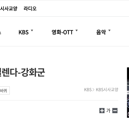
시사교양
라디오
더보기
더보기
더보기
스
KBS
영화-OTT
음악
 설렌다-강화군
KBS
KBS시사교양
 바퀴
가