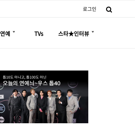
검색
로그인
더보기
더보기
연예
TVs
스타★인터뷰