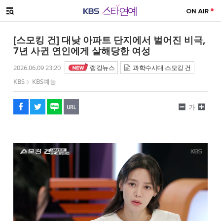
SNS 공유하기
메뉴 열기
페이스북
트위터
네이버
URL복사
글씨 작게보기
글씨 크게보기
[스모킹 건] 대낮 아파트 단지에서 벌어진 비극,
7년 사귄 연인에게 살해당한 여성
2026.06.09 23:20
랭킹뉴스
과학수사대 스모킹 건
KBS
KBS예능
가