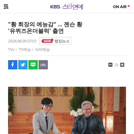
SNS 공유하기
메뉴 열기
페이스북
트위터
네이버
URL복사
글씨 작게보기
글씨 크게보기
"황 회장의 예능감" ... 젠슨 황
'유퀴즈온더블럭' 출연
2026.06.09 07:01
랭킹뉴스
TVs
TV예능
tvN예능
가