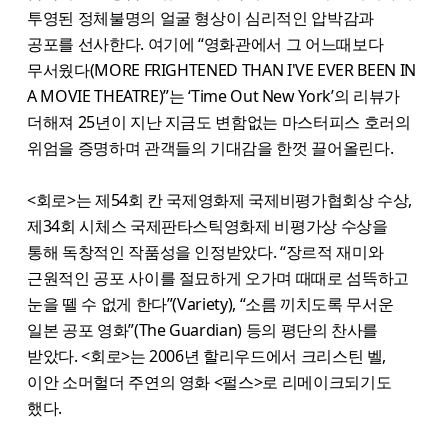
투영된 정체불명의 얼굴 형상이 심리적인 압박감과
공포를 선사한다. 여기에 “영화관에서 그 어느때보다
무서웠다(MORE FRIGHTENED THAN I'VE EVER BEEN IN
A MOVIE THEATRE)”는 ‘Time Out New York’의 리뷰가
더해져 25년이 지난 지금도 변함없는 마스터피스 호러의
위엄을 증명하며 관객들의 기대감을 한껏 끌어올린다.
<회로>는 제54회 칸 국제영화제 국제비평가협회상 수상,
제34회 시체스 국제판타스틱영화제 비평가상 수상을
통해 독창적인 작품성을 인정받았다. “장르적 재미와
근원적인 공포 사이를 절묘하게 오가며 때때로 섬뜩하고
눈을 뗄 수 없게 한다”(Variety), “소름 끼치도록 무서운
일본 공포 영화”(The Guardian) 등의 평단의 찬사를
받았다. <회로>는 2006년 할리우드에서 크리스틴 벨,
이안 소머헐더 주연의 영화 <펄스>로 리메이크되기도
했다.