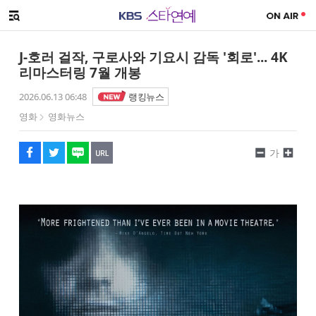
SNS 공유하기
해시태그
메뉴 열기
페이스북
트위터
네이버
URL복사
글씨 작게보기
글씨 크게보기
J-호러 걸작, 구로사와 기요시 감독 '회로'... 4K
리마스터링 7월 개봉
2026.06.13 06:48
랭킹뉴스
영화
영화뉴스
가