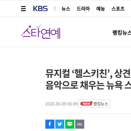
메뉴 열기
KBS
뉴스
드라마
예능
스포츠
스타연예
랭킹뉴
페이스북
트위터
네이버
URL복사
글씨 작게보기
글씨 크게보기
뮤지컬 ‘헬스키친’, 상견
음악으로 채우는 뉴욕 
2026.06.09 06:49
랭킹뉴스