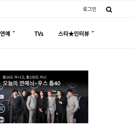
검색
로그인
더보기
더보기
연예
TVs
스타★인터뷰