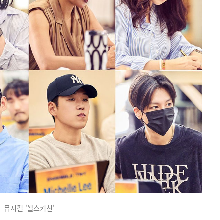
뮤지컬 '헬스키친'