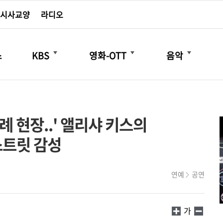
시사교양
라디오
더보기
더보기
더보기
스
KBS
영화-OTT
음악
례 현장..' 앨리샤 키스의
스트릿 감성
연예
공연
가