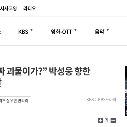
시사교양
라디오
더보기
더보기
더보기
스
KBS
영화-OTT
음악
진짜 괴물이가?” 박성웅 향한
발
KBS
KBS드라마
리즈 심우면 연리리
가