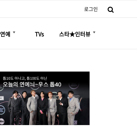
검색
로그인
더보기
더보기
연예
TVs
스타★인터뷰