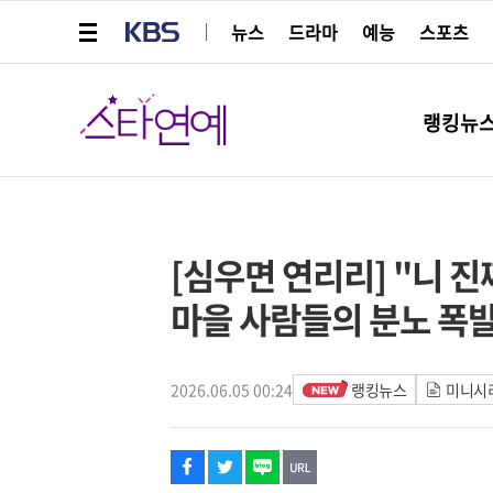
메뉴 열기
KBS
뉴스
드라마
예능
스포츠
스타연예
랭킹뉴
페이스북
트위터
네이버
URL복사
글씨 작게보기
글씨 크게보기
[심우면 연리리] "니 
마을 사람들의 분노 폭
2026.06.05 00:24
랭킹뉴스
미니시