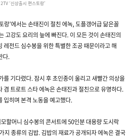
 2TV ‘신상출시 편스토랑’
편스토랑’에서는 손태진이 절친 에녹, 도플갱어급 닮은꼴
는 고강도 요리의 늪에 빠진다. 이 모든 것이 손태진의
 레전드 심수봉을 위한 특별한 조공 때문이라고 해
한다.
를 기다렸다. 잠시 후 초인종이 울리고 새빨간 의상을
타 겸 트로트 스타 에녹은 손태진과 절친으로 유명하다.
 입히며 본격 노동을 예고했다.
이모할머니 심수봉의 콘서트에 50인분 대용량 도시락
2가지 종류의 김밥. 김밥의 재료가 공개되자 에녹은 결국