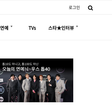
검색
로그인
더보기
더보기
연예
TVs
스타★인터뷰