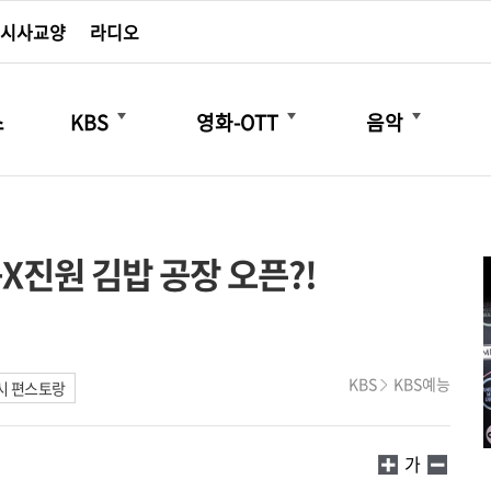
시사교양
라디오
더보기
더보기
더보기
스
KBS
영화-OTT
음악
X진원 김밥 공장 오픈?!
KBS
KBS예능
시 편스토랑
가