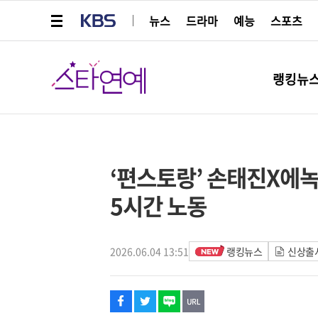
메뉴 열기
KBS
뉴스
드라마
예능
스포츠
스타연예
랭킹뉴
페이스북
트위터
네이버
URL복사
글씨 작게보기
글씨 크게보기
‘편스토랑’ 손태진X에녹
5시간 노동
2026.06.04 13:51
랭킹뉴스
신상출