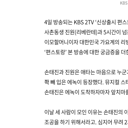
KBS
4일 방송되는 KBS 2TV ‘신상출시 
사촌동생 진원(리베란테)과 5시간이 넘
이모할머니이자 대한민국 가요계의 리빙
‘편스토랑’ 본 방송에 대한 궁금증을 더
손태진과 진원은 애타는 마음으로 누군가
쫙 빼 입은 에녹이 등장했다. 뮤지컬 스
손태진은 에녹이 도착하자마자 앞치마를
이날 세 사람이 모인 이유는 손태진의 
조공을 하기 위해서라고. 심지어 무려 