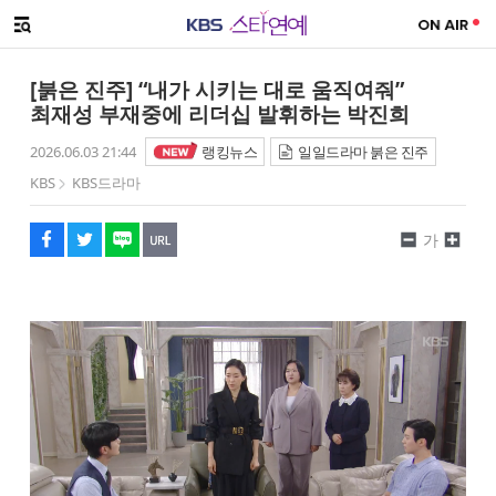
SNS 공유하기
메뉴 열기
페이스북
트위터
네이버
URL복사
글씨 작게보기
글씨 크게보기
[붉은 진주] “내가 시키는 대로 움직여줘”
최재성 부재중에 리더십 발휘하는 박진희
2026.06.03 21:44
랭킹뉴스
일일드라마 붉은 진주
KBS
KBS드라마
가