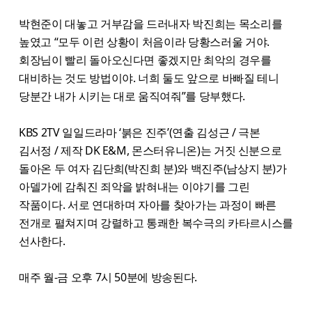
박현준이 대놓고 거부감을 드러내자 박진희는 목소리를
높였고 “모두 이런 상황이 처음이라 당황스러울 거야.
회장님이 빨리 돌아오신다면 좋겠지만 최악의 경우를
대비하는 것도 방법이야. 너희 둘도 앞으로 바빠질 테니
당분간 내가 시키는 대로 움직여줘”를 당부했다.
KBS 2TV 일일드라마 ‘붉은 진주’(연출 김성근 / 극본
김서정 / 제작 DK E&M, 몬스터유니온)는 거짓 신분으로
돌아온 두 여자 김단희(박진희 분)와 백진주(남상지 분)가
아델가에 감춰진 죄악을 밝혀내는 이야기를 그린
작품이다. 서로 연대하며 자아를 찾아가는 과정이 빠른
전개로 펼쳐지며 강렬하고 통쾌한 복수극의 카타르시스를
선사한다.
매주 월-금 오후 7시 50분에 방송된다.