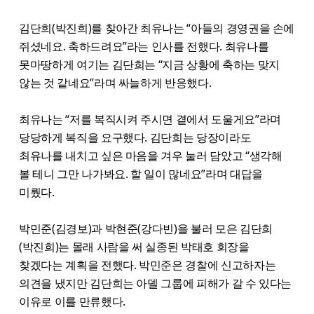
김단희(박진희)를 찾아간 최유나는 “아들의 경영권을 손에
쥐셨네요. 축하드려요”라는 인사를 전했다. 최유나를
못마땅하게 여기는 김단희는 “지금 상황에 축하는 맞지
않는 것 같네요”라며 싸늘하게 반응했다.
최유나는 “저를 복직시켜 주시면 곁에서 도울게요”라며
당당하게 복직을 요구했다. 김단희는 당장이라도
최유나를 내치고 싶은 마음을 겨우 눌러 담았고 “생각해
볼 테니 그만 나가봐요. 할 일이 많네요”라며 대답을
미뤘다.
박민준(김경보)과 박현준(강다빈)을 불러 모은 김단희
(박진희)는 몰래 사람을 써 실종된 박태호 회장을
찾겠다는 계획을 전했다. 박민준은 경찰에 신고하자는
의견을 냈지만 김단희는 아델 그룹에 피해가 갈 수 있다는
이유로 이를 만류했다.