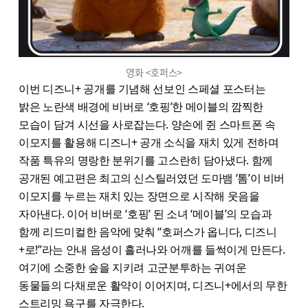
영화 <호퍼스>
이번 디즈니+ 공개를 기념해 선보인 스페셜 포스터는
밝은 노란색 배경에 비버로 ‘호핑’한 메이블의 깜찍한
모습이 담겨 시선을 사로잡는다. 양손에 쥔 스마트폰 속
이모지를 활용해 디즈니+ 공개 소식을 재치 있게 전하며
작품 특유의 명랑한 분위기를 고스란히 담아냈다. 함께
공개된 예고편은 최고의 신스틸러였던 도마뱀 ‘톰’이 비버
이모지를 누르는 재치 있는 장면으로 시작해 웃음을
자아낸다. 이어 비버로 ‘호핑’ 된 소녀 ‘메이블’의 모습과
함께 리드미컬한 음악에 맞춰 “호퍼스가 옵니다, 디즈니
+로!”라는 안내 음성이 흘러나와 어깨를 들썩이게 만든다.
여기에 소중한 숲을 지키려 고군분투하는 귀여운
동물들의 다채로운 활약이 이어지며, 디즈니+에서의 무한
스트리밍 욕구를 자극한다.