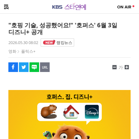
SNS 공유하기
메뉴 열기
페이스북
트위터
네이버
URL복사
글씨 작게보기
글씨 크게보기
"호핑 기술, 성공했어요!" '호퍼스' 6월 3일
디즈니+ 공개
2026.05.30 08:02
랭킹뉴스
영화
플릭스+
가