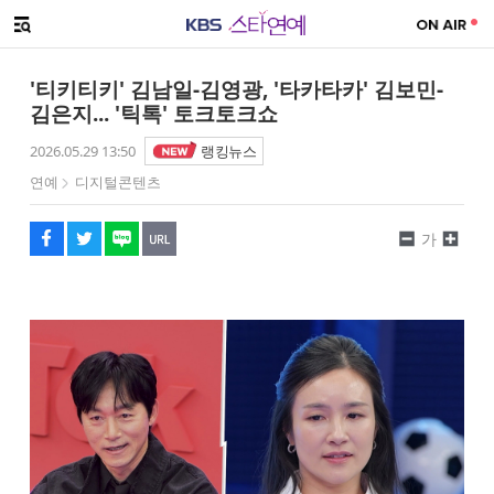
SNS 공유하기
메뉴 열기
페이스북
트위터
네이버
URL복사
글씨 작게보기
글씨 크게보기
'티키티키' 김남일-김영광, '타카타카' 김보민-
김은지... '틱톡' 토크토크쇼
2026.05.29 13:50
랭킹뉴스
연예
디지털콘텐츠
가