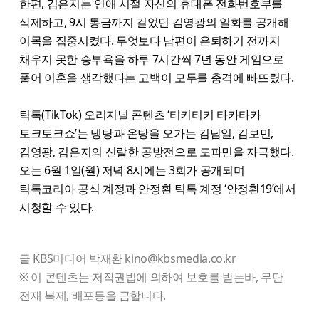
한편, 김은지는 연애 시절 자신의 휴대폰 전화번호부를
삭제하고, 9시 통금까지 걸었던 김영광의 일화를 공개해
이목을 집중시켰다. 무엇보다 남편이 은퇴하기 전까지
채우지 못한 승부욕을 하루 7시간씩 7년 동안 게임으로
풀어 이혼을 생각했다는 고백이 모두를 충격에 빠뜨렸다.
틱톡(TikTok) 오리지널 콘텐츠 ‘티키티키 타카타카
토크토크쇼’는 냉탕과 온탕을 오가는 김남일, 김보민,
김영광, 김은지의 신랄한 공방전으로 도파민을 자극했다.
오는 6월 1일(월) 저녁 8시에는 3회가 공개되며
틱톡코리아 공식 계정과 안정환 틱톡 계정 ‘안정환19’에서
시청할 수 있다.
글 KBS미디어 박재환 kino@kbsmedia.co.kr
※ 이 콘텐츠는 저작권법에 의하여 보호를 받는바, 무단
전재 복제, 배포등을 금합니다.