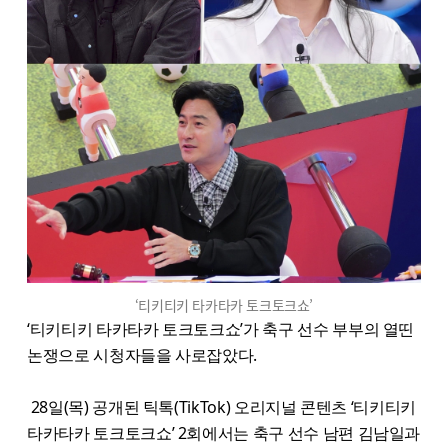
‘티키티키 타카타카 토크토크쇼’
‘티키티키 타카타카 토크토크쇼’가 축구 선수 부부의 열띤
논쟁으로 시청자들을 사로잡았다.
28일(목) 공개된 틱톡(TikTok) 오리지널 콘텐츠 ‘티키티키
타카타카 토크토크쇼’ 2회에서는 축구 선수 남편 김남일과