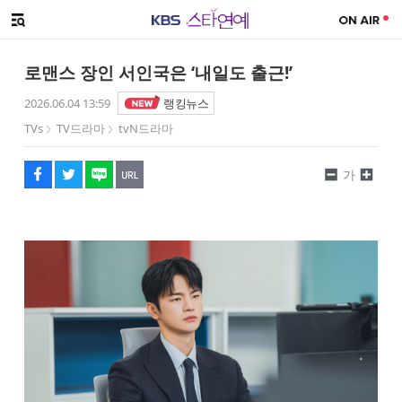
SNS 공유하기
해시태그
메뉴 열기
페이스북
트위터
네이버
URL복사
글씨 작게보기
글씨 크게보기
로맨스 장인 서인국은 ‘내일도 출근!’
2026.06.04 13:59
랭킹뉴스
TVs
TV드라마
tvN드라마
가