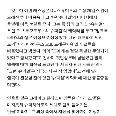
무엇보다 이번 캐스팅은 DC 스튜디오의 수장 제임스 건이
오래전부터 마음속에 그려온 ‘슈퍼걸’의 이미지에서
출발해 더욱 눈길을 끈다. 그는 톰 킹의 코믹스 <슈퍼걸:
우먼 오브 투모로우> 속 ‘슈퍼걸’의 캐릭터를 두고 “펑크록
스타일의 젊은 여성으로 상상했다. 완전 터프하고 멋진
느낌”이라며 <하우스 오브 드래곤> 속 밀리 앨콕을
떠올렸다고 밝혔다. 이어 “그에게는 정말 특별한 무언가가
있다고 생각했다”고 전하며 첫인상부터 남달랐던 밀리
앨콕에 대한 확신을 드러냈다. 제작자 피터 사프란 역시
“그런 ‘슈퍼걸’은 지금까지 본 적 없었다”고 전해 밀리
앨콕이 완성할 전에 없던 ‘슈퍼걸’ 캐릭터에 대한 궁금증을
더한다.
연출을 맡은 크레이그 질레스피 감독은 “‘카라 조엘’은
마지못해 슈퍼히어로의 세계로 끌려 들어가는
인물”이라며 “그 과정 속에서 자신을 찾아가는 여정이