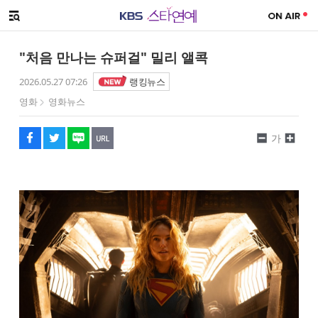
SNS 공유하기
메뉴 열기
페이스북
트위터
네이버
URL복사
글씨 작게보기
글씨 크게보기
"처음 만나는 슈퍼걸" 밀리 앨콕
2026.05.27 07:26
랭킹뉴스
영화
영화뉴스
가