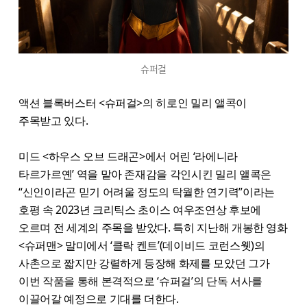
슈퍼걸
액션 블록버스터 <슈퍼걸>의 히로인 밀리 앨콕이
주목받고 있다.
미드 <하우스 오브 드래곤>에서 어린 ‘라에니라
타르가르옌’ 역을 맡아 존재감을 각인시킨 밀리 앨콕은
“신인이라곤 믿기 어려울 정도의 탁월한 연기력”이라는
호평 속 2023년 크리틱스 초이스 여우조연상 후보에
오르며 전 세계의 주목을 받았다. 특히 지난해 개봉한 영화
<슈퍼맨> 말미에서 ‘클락 켄트’(데이비드 코런스웻)의
사촌으로 짧지만 강렬하게 등장해 화제를 모았던 그가
이번 작품을 통해 본격적으로 ‘슈퍼걸’의 단독 서사를
이끌어갈 예정으로 기대를 더한다.