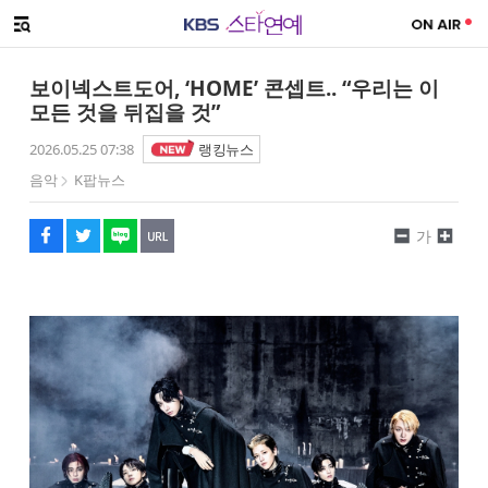
SNS 공유하기
메뉴 열기
페이스북
트위터
네이버
URL복사
글씨 작게보기
글씨 크게보기
보이넥스트도어, ‘HOME’ 콘셉트.. “우리는 이
모든 것을 뒤집을 것”
2026.05.25 07:38
랭킹뉴스
음악
K팝뉴스
가