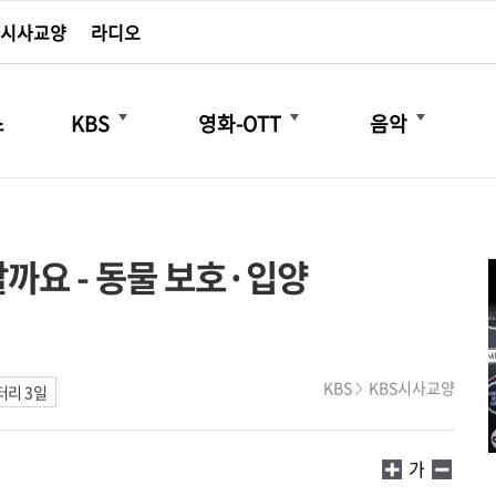
시사교양
라디오
더보기
더보기
더보기
스
KBS
영화-OTT
음악
할까요 - 동물 보호·입양
KBS
KBS시사교양
리 3일
가