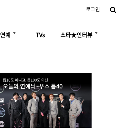
검색
로그인
더보기
더보기
연예
TVs
스타★인터뷰