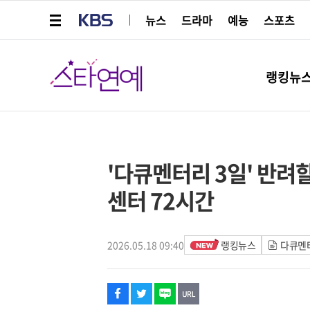
메뉴 열기
KBS
뉴스
드라마
예능
스포츠
스타연예
랭킹뉴
페이스북
트위터
네이버
URL복사
글씨 작게보기
글씨 크게보기
'다큐멘터리 3일' 반려
센터 72시간
2026.05.18 09:40
랭킹뉴스
다큐멘터