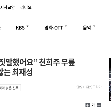
시사교양
라디오
더보기
더보기
더보기
스
KBS
영화-OTT
음악
 거짓말했어요” 천희주 무릎
않는 최재성
KBS
KBS드라마
마 붉은 진주
가