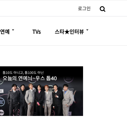
검색
로그인
더보기
더보기
연예
TVs
스타★인터뷰