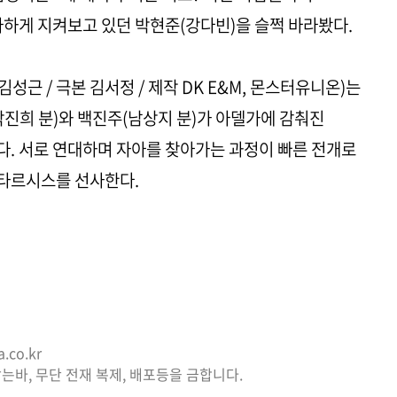
하게 지켜보고 있던 박현준(강다빈)을 슬쩍 바라봤다.
 김성근 / 극본 김서정 / 제작 DK E&M, 몬스터유니온)는
박진희 분)와 백진주(남상지 분)가 아델가에 감춰진
. 서로 연대하며 자아를 찾아가는 과정이 빠른 전개로
타르시스를 선사한다.
.
co.kr
는바, 무단 전재 복제, 배포등을 금합니다.