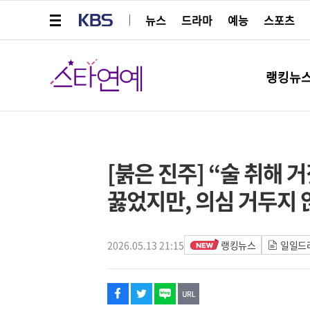
메뉴 열기
KBS
뉴스
드라마
예능
스포츠
스타연예
랭킹뉴
페이스북
트위터
네이버
URL복사
글씨 작게보기
글씨 크게보기
[붉은 진주] “술 취해
꿇었지만, 의심 거두지 
2026.05.13 21:15
랭킹뉴스
일일드라