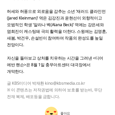
허세와 허풍으로 외로움을 감추는 소년 ‘재러드 클라인먼
(Jared Kleinman)’ 역은 김강진과 윤현선이 외향적이고
모범적인 학생 ‘알라나 벡(Alana Beck)’ 역에는 강은세와
염희진이 캐스팅돼 극의 활력을 더한다. 스윙에는 김영훈,
새봄, 박건우, 손설빈이 참여하여 작품의 완성도를 높일
전망이다.
자신을 돌아보고 상처를 치유하는 시간을 그려낸 <디어
에반 핸슨>은 8월 1일 충무아트센터 대극장에서
개막한다.
글 KBS미디어 박재환 kino@kbsmedia.co.kr
※ 이 콘텐츠는 저작권법에 의하여 보호를 받는바, 무단
전재 복제, 배포등을 금합니다.
좋아요