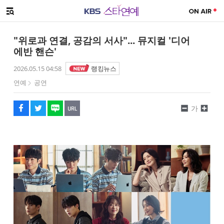
SNS 공유하기
메뉴 열기
페이스북
트위터
네이버
URL복사
글씨 작게보기
글씨 크게보기
"위로과 연결, 공감의 서사"... 뮤지컬 '디어
에반 핸슨'
2026.05.15 04:58
랭킹뉴스
연예
공연
가