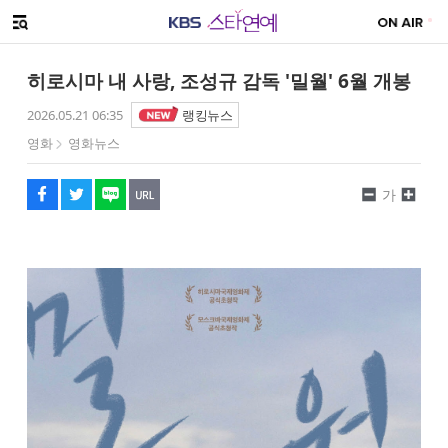
SNS 공유하기
메뉴 열기
페이스북
트위터
네이버
URL복사
글씨 작게보기
글씨 크게보기
히로시마 내 사랑, 조성규 감독 '밀월' 6월 개봉
2026.05.21 06:35
랭킹뉴스
영화
영화뉴스
가