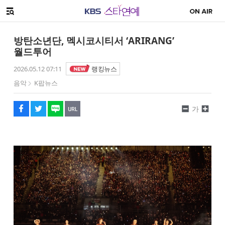
SNS 공유하기
메뉴 열기
페이스북
트위터
네이버
URL복사
글씨 작게보기
글씨 크게보기
방탄소년단, 멕시코시티서 ‘ARIRANG’
월드투어
2026.05.12 07:11
랭킹뉴스
음악
K팝뉴스
가