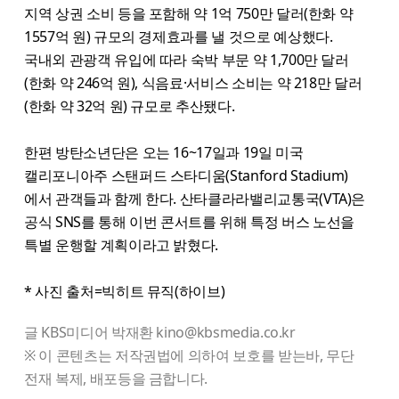
지역 상권 소비 등을 포함해 약 1억 750만 달러(한화 약
1557억 원) 규모의 경제효과를 낼 것으로 예상했다.
국내외 관광객 유입에 따라 숙박 부문 약 1,700만 달러
(한화 약 246억 원), 식음료·서비스 소비는 약 218만 달러
(한화 약 32억 원) 규모로 추산됐다.
한편 방탄소년단은 오는 16~17일과 19일 미국
캘리포니아주 스탠퍼드 스타디움(Stanford Stadium)
에서 관객들과 함께 한다. 산타클라라밸리교통국(VTA)은
공식 SNS를 통해 이번 콘서트를 위해 특정 버스 노선을
특별 운행할 계획이라고 밝혔다.
* 사진 출처=빅히트 뮤직(하이브)
글 KBS미디어 박재환 kino@kbsmedia.co.kr
※ 이 콘텐츠는 저작권법에 의하여 보호를 받는바, 무단
전재 복제, 배포등을 금합니다.