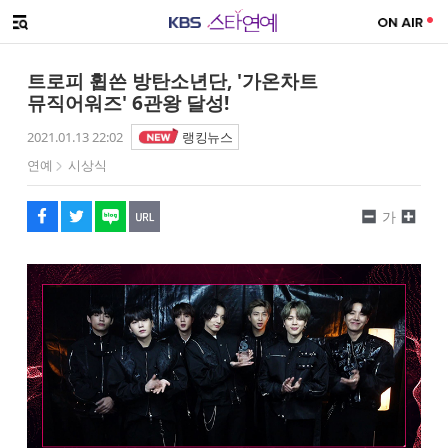
SNS 공유하기
해시태그
메뉴 열기
페이스북
트위터
네이버
URL복사
글씨 작게보기
글씨 크게보기
트로피 휩쓴 방탄소년단, '가온차트
뮤직어워즈' 6관왕 달성!
2021.01.13 22:02
랭킹뉴스
연예
시상식
가