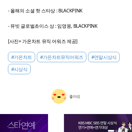
- 올해의 소셜 핫 스타상 : BLACKPINK
- 뮤빗 글로벌초이스 상 : 임영웅, BLACKPINK
[사진= 가온차트 뮤직 어워즈 제공]
#가온차트
#가온차트뮤직어워즈
#연말시상식
#시상식
좋아요
1번 배너 보기
2번 배너 보기