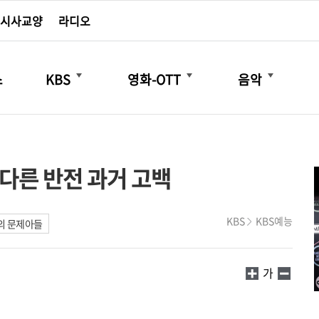
시사교양
라디오
더보기
더보기
더보기
스
KBS
영화-OTT
음악
 다른 반전 과거 고백
KBS
KBS예능
의 문제아들
가