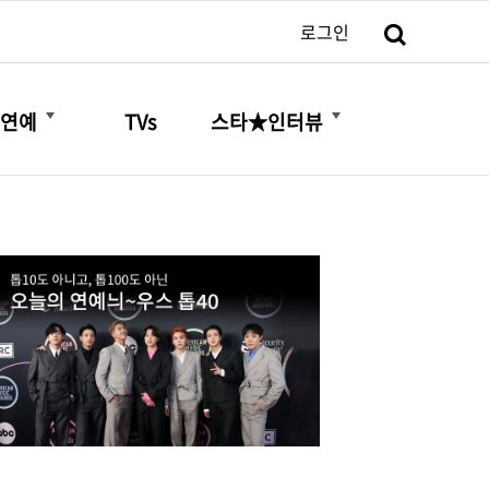
검색
로그인
더보기
더보기
연예
TVs
스타★인터뷰