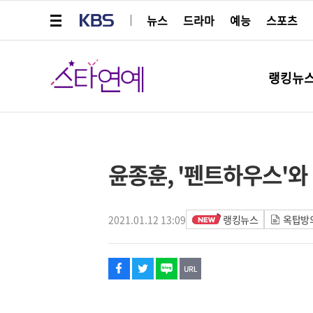
메뉴 열기
KBS
뉴스
드라마
예능
스포츠
스타연예
랭킹뉴
페이스북
트위터
네이버
URL복사
글씨 작게보기
글씨 크게보기
해시태그
윤종훈, '펜트하우스'와
2021.01.12 13:09
랭킹뉴스
옥탑방