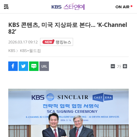
SNS 공유하기
해시태그
메뉴 열기
페이스북
트위터
네이버
URL복사
글씨 작게보기
글씨 크게보기
KBS 콘텐츠, 미국 지상파로 본다... ‘K-Channel
82’
2026.03.17 09:12
랭킹뉴스
KBS
KBS+월드컵
가