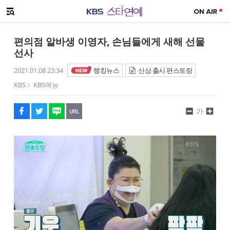
SNS 공유하기
해시태그
메뉴 열기
페이스북
트위터
네이버
URL복사
글씨 작게보기
글씨 크게보기
편의점 알바생 이영자, 손님들에게 새해 선물
선사
2021.01.08 23:34
랭킹뉴스
신상 출시 편스토랑
KBS
KBS예능
가