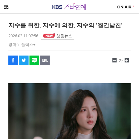
SNS 공유하기
해시태그
메뉴 열기
페이스북
트위터
네이버
URL복사
글씨 작게보기
글씨 크게보기
지수를 위한, 지수에 의한, 지수의 '월간남친'
2026.03.11 07:56
랭킹뉴스
영화
플릭스+
가