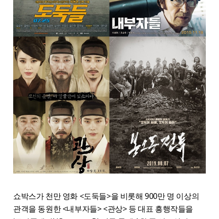
쇼박스가 천만 영화 <도둑들>을 비롯해 900만 명 이상의
관객을 동원한 <내부자들> <관상> 등 대표 흥행작들을