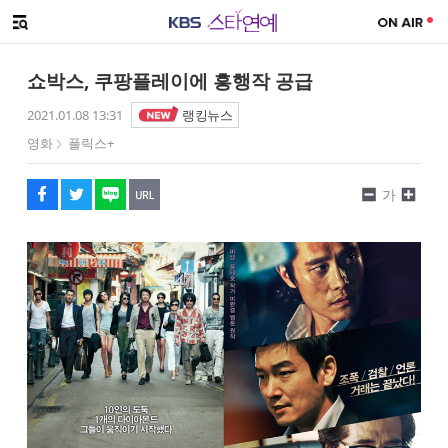
SNS 공유하기
해시태그
메뉴 열기
페이스북
트위터
네이버
URL복사
글씨 작게보기
글씨 크게보기
쇼박스, 쿠팡플레이에 흥행작 공급
2021.01.08 13:31
랭킹뉴스
영화
플릭스+
가