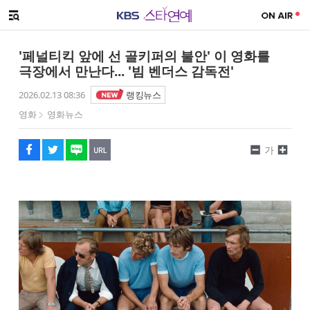
SNS 공유하기
메뉴 열기
페이스북
트위터
네이버
URL복사
글씨 작게보기
글씨 크게보기
'페널티킥 앞에 선 골키퍼의 불안' 이 영화를
극장에서 만난다... '빔 벤더스 감독전'
2026.02.13 08:36
랭킹뉴스
영화
영화뉴스
가