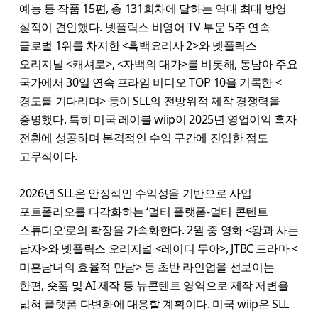
예능 등 작품 15편, 총 131회차에 달하는 역대 최대 방영
실적이 견인했다. 넷플릭스 비영어 TV 부문 5주 연속
글로벌 1위를 차지한 <흑백요리사 2>와 넷플릭스
오리지널 <캐셔로>, <자백의 대가>를 비롯해, 동남아 주요
국가에서 30일 연속 프라임 비디오 TOP 10을 기록한 <
경도를 기다리며> 등이 SLL의 전방위적 제작 경쟁력을
증명했다. 특히 미국 레이블 wiip이 2025년 영업이익 흑자
전환에 성공하며 본격적인 수익 구간에 진입한 점도
고무적이다.
2026년 SLL은 안정적인 수익성을 기반으로 사업
포트폴리오를 다각화하는 ‘멀티 플랫폼-멀티 콘텐트
스튜디오’로의 확장을 가속화한다. 2월 중 영화 <왕과 사는
남자>와 넷플릭스 오리지널 <레이디 두아>, JTBC 드라마 <
미혼남녀의 효율적 만남> 등 초반 라인업을 선보이는
한편, 숏폼 및 AI 제작 등 뉴콘텐트 영역으로 제작 저변을
넓혀 플랫폼 다변화에 대응할 계획이다. 미국 wiip은 SLL