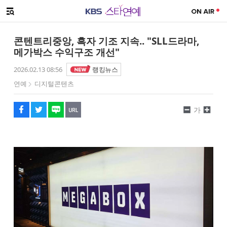
SNS 공유하기
메뉴 열기
페이스북
트위터
네이버
URL복사
글씨 작게보기
글씨 크게보기
콘텐트리중앙, 흑자 기조 지속.. "SLL드라마,
메가박스 수익구조 개선"
2026.02.13 08:56
랭킹뉴스
연예
디지털콘텐츠
가