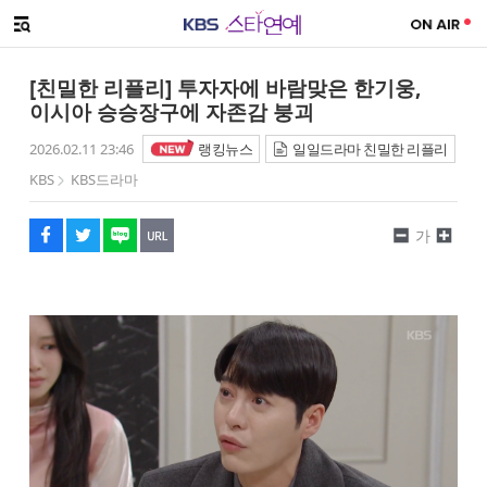
SNS 공유하기
메뉴 열기
페이스북
트위터
네이버
URL복사
글씨 작게보기
글씨 크게보기
[친밀한 리플리] 투자자에 바람맞은 한기웅,
이시아 승승장구에 자존감 붕괴
2026.02.11 23:46
랭킹뉴스
일일드라마 친밀한 리플리
KBS
KBS드라마
가