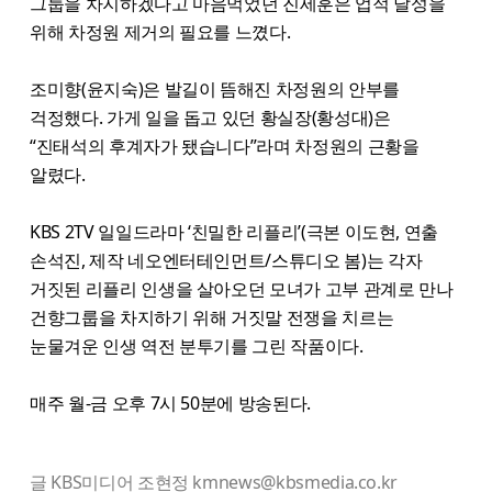
그룹을 차지하겠다고 마음먹었던 진세훈은 업적 달성을
위해 차정원 제거의 필요를 느꼈다.
조미향(윤지숙)은 발길이 뜸해진 차정원의 안부를
걱정했다. 가게 일을 돕고 있던 황실장(황성대)은
“진태석의 후계자가 됐습니다”라며 차정원의 근황을
알렸다.
KBS 2TV 일일드라마 ‘친밀한 리플리’(극본 이도현, 연출
손석진, 제작 네오엔터테인먼트/스튜디오 봄)는 각자
거짓된 리플리 인생을 살아오던 모녀가 고부 관계로 만나
건향그룹을 차지하기 위해 거짓말 전쟁을 치르는
눈물겨운 인생 역전 분투기를 그린 작품이다.
매주 월-금 오후 7시 50분에 방송된다.
글 KBS미디어 조현정 kmnews@kbsmedia.co.kr