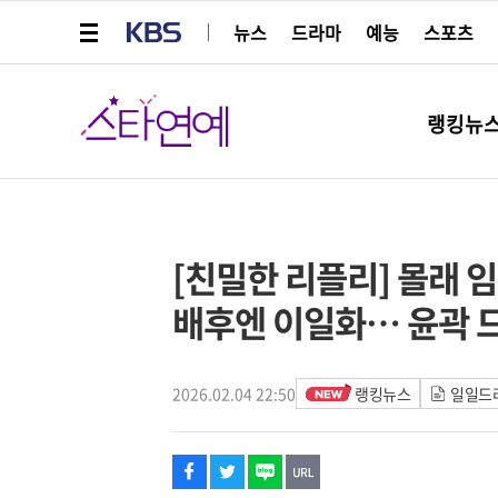
메뉴 열기
KBS
뉴스
드라마
예능
스포츠
스타연예
랭킹뉴
페이스북
트위터
네이버
URL복사
글씨 작게보기
글씨 크게보기
[친밀한 리플리] 몰래 
배후엔 이일화… 윤곽 
2026.02.04 22:50
랭킹뉴스
일일드