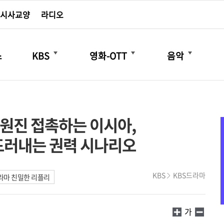
시사교양
라디오
더보기
더보기
더보기
스
KBS
영화-OTT
음악
임원진 접촉하는 이시아,
드러내는 권력 시나리오
KBS
KBS드라마
라마 친밀한 리플리
가