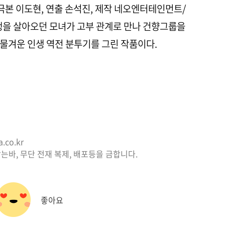
’(극본 이도현, 연출 손석진, 제작 네오엔터테인먼트/
생을 살아오던 모녀가 고부 관계로 만나 건향그룹을
물겨운 인생 역전 분투기를 그린 작품이다.
co.kr
는바, 무단 전재 복제, 배포등을 금합니다.
좋아요