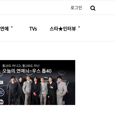
검색
로그인
더보기
더보기
연예
TVs
스타★인터뷰