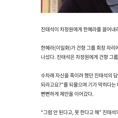
진태석이 차정원에게 한혜라를 끌어내리
한혜라(이일화)가 건향 그룹 회장 자리
나섰다. 진태석은 차정원에게 건향 그룹
수차례 자신을 죽이려 했던 진태석의 담
되라고요?”를 되물으며 기가 막히다는 
뻔뻔하게 제안을 이어갔다.
“그럼 안 된다고, 못 한다고 해” 진태