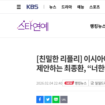
메뉴 열기
KBS
뉴스
드라마
예능
스포츠
스타연예
랭킹뉴
페이스북
트위터
네이버
URL복사
글씨 작게보기
글씨 크게보기
[친밀한 리플리] 이시아
제안하는 최종환, “너한
2026.02.04 22:40
랭킹뉴스
일일드