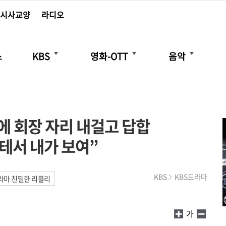
시사교양
라디오
더보기
더보기
더보기
스
KBS
영화-OTT
음악
에 회장 자리 내걸고 답합
테서 내가 보여”
KBS
KBS드라마
라마 친밀한 리플리
가