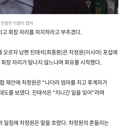
친밀한 리플리 캡처
고 회장 자리를 차지하라고 부추겼다.
에 오르자 남편 진태석(최종환)은 차정원(이시아) 포섭에
 회장 자리가 탐나지 않느냐며 회유를 시작했다.
합 제안에 차정원은 “나더러 엄마를 치고 후계자가
태도를 보였다. 진태석은 “지나간 일을 잊어”라며
석의 일침에 차정원은 말을 흐렸다. 차정원의 흔들리는