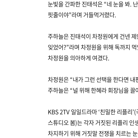
눈빛을 간파한 진태석은 “네 눈을 봐. 난
핏줄이야”라며 거들먹거렸다.
주하늘은 진태석이 차정원에게 건넨 제
잊었어?”라며 차정원을 위해 독까지 
차정원을 의아하게 여겼다.
차정원은 “내가 그런 선택을 한다면 내
주하늘은 “널 위해 한혜라 회장님을 끌
KBS 2TV 일일드라마 ‘친밀한 리플리
스튜디오 봄)는 각자 거짓된 리플리 인
차지하기 위해 거짓말 전쟁을 치르는 눈