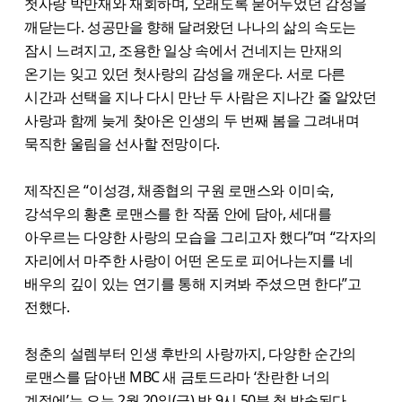
첫사랑 박만재와 재회하며, 오래도록 묻어두었던 감정을
깨닫는다. 성공만을 향해 달려왔던 나나의 삶의 속도는
잠시 느려지고, 조용한 일상 속에서 건네지는 만재의
온기는 잊고 있던 첫사랑의 감성을 깨운다. 서로 다른
시간과 선택을 지나 다시 만난 두 사람은 지나간 줄 알았던
사랑과 함께 늦게 찾아온 인생의 두 번째 봄을 그려내며
묵직한 울림을 선사할 전망이다.
제작진은 “이성경, 채종협의 구원 로맨스와 이미숙,
강석우의 황혼 로맨스를 한 작품 안에 담아, 세대를
아우르는 다양한 사랑의 모습을 그리고자 했다”며 “각자의
자리에서 마주한 사랑이 어떤 온도로 피어나는지를 네
배우의 깊이 있는 연기를 통해 지켜봐 주셨으면 한다”고
전했다.
청춘의 설렘부터 인생 후반의 사랑까지, 다양한 순간의
로맨스를 담아낸 MBC 새 금토드라마 ‘찬란한 너의
계절에’는 오는 2월 20일(금) 밤 9시 50분 첫 방송된다.