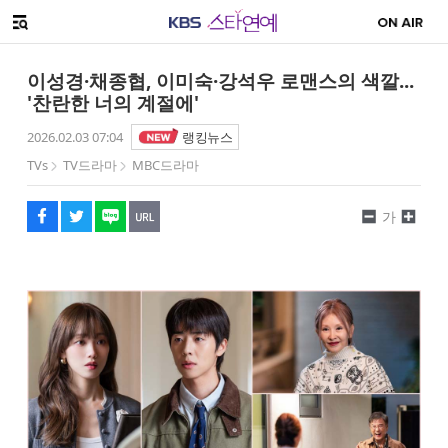
SNS 공유하기
메뉴 열기
페이스북
트위터
네이버
URL복사
글씨 작게보기
글씨 크게보기
이성경·채종협, 이미숙·강석우 로맨스의 색깔...
'찬란한 너의 계절에'
2026.02.03 07:04
랭킹뉴스
TVs
TV드라마
MBC드라마
가