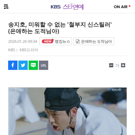
SNS 공유하기
메뉴 열기
페이스북
트위터
네이버
URL복사
글씨 작게보기
글씨 크게보기
송지호, 미워할 수 없는 '철부지 신스틸러'
(은애하는 도적님아)
2026.01.26 09:34
랭킹뉴스
은애하는 도적님아
KBS
KBS드라마
가