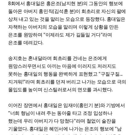
8회에서 홍대일은 홍은조(남지현 분)의 그동안의 행보에
돌아온 아버지 홍민직(김석훈 분)이 회초리로 자신의 팔에
상처 내고 있는 것을 말리는 모습으로 등장했다. 홍대일은
자책하는 아버지의 모습을 말리며 이렇게 상황을 만든
은조를 원망하며 "이제라도 제가 길들일 거다"라며
은조를 데려갔다.
송지호는 혼내달라며 회초리를 건네는 은조에게
원망스러우면서도 아끼는 마음에 이러지도 저러지도
못하는 홍대일의 행동을 완벽하게 표현했고 "구질구질...
지겨워!"라며 회초리를 던져 버리고 나가는 모습으로 극의
몰입도를 높이며 신스틸러로서의 면모를 과시했다.
이어진 장면에서 홍대일은 임재이(홍민기 분)와 기방에서
"너희 형님이 내려 주는 동아줄 타고 조정 입성하나
했는데 우리 아버지가 다 망쳤다"라며 철없이 술잔을
기울였다. 홍대일은 혜민서에 나가는 은조의 행보에 "남