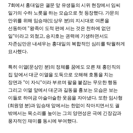
7회에서 홍대일은 궐문 앞 유생들의 시위 현장에서 임씨
일가의 수하 노릇을 하는 모습으로 첫 등장했다. 가문의
안위를 위해 임승재(도상우 분)의 지시대로 여론을
선동하며 "왕족이 도적 편에 서는 것은 천하에 없던
일"이라고 외쳤고, 송지호는 권력에 기생하면서도
자존심만은 내세우는 홍대일의 복합적인 심리를 탁월하게
묘사했다.
특히 이열(문상민 분)의 정체를 꿈에도 모른 채 홍민직의
집 앞에서 대군 이열을 도둑으로 오해해 호통을 치는
장면과 "이 자식"이라 부르며 팔을 붙잡는 무모한 행동
그리고 이열 앞에서 대군과 길동을 흉보는 모습은 보는
이들로 하여금 아슬아슬한 웃음을 자아냈다. 또한 임사형
(최원영 분)과 임승재 앞에서는 한없이 작아지면서도 궐
밖에서는 목소리를 높이는 그의 양면성은 극에 긴장감과
풍자적인 재미를 동시에 부여했다.