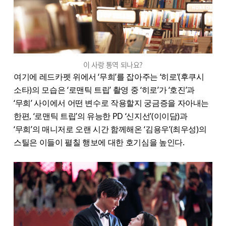
이 사랑 통역 되나요?
여기에 레드카펫 위에서 ‘무희’를 잡아주는 ‘히로’(후쿠시
소타)의 모습은 ‘로맨틱 트립’ 촬영 중 ‘히로’가 ‘호진’과
‘무희’ 사이에서 어떤 변수로 작용할지 궁금증을 자아내는
한편, ‘로맨틱 트립’의 유능한 PD ‘신지선’(이이담)과
‘무희’의 매니저로 오랜 시간 함께해온 ‘김용우’(최우성)의
스틸은 이들이 펼칠 행보에 대한 호기심을 높인다.