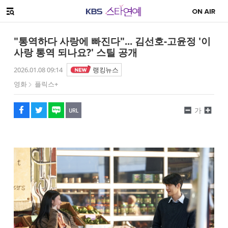
SNS 공유하기
해시태그
메뉴 열기
페이스북
트위터
네이버
URL복사
글씨 작게보기
글씨 크게보기
"통역하다 사랑에 빠진다"... 김선호-고윤정 '이
사랑 통역 되나요?' 스틸 공개
2026.01.08 09:14
랭킹뉴스
영화
플릭스+
가