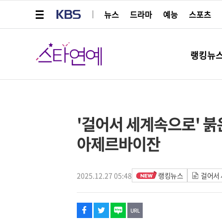
메뉴 열기
KBS
뉴스
드라마
예능
스포츠
스타연예
랭킹뉴
페이스북
트위터
네이버
URL복사
글씨 작게보기
글씨 크게보기
'걸어서 세계속으로' 붉
아제르바이잔
2025.12.27 05:48
랭킹뉴스
걸어서