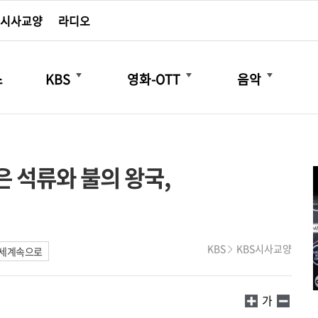
시사교양
라디오
더보기
더보기
더보기
스
KBS
영화-OTT
음악
은 석류와 불의 왕국,
KBS
KBS시사교양
 세계속으로
가