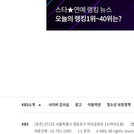
KBS소개
사이버 감사실
광고
이용약관
청소년 보호정책
SNS 공유하기
KBS
[본관] 07235 서울특별시 영등포구 여의공원로 13(여의도동)
[
대표전화 : 02-781-1000
1:1 문의
© KBS. All rights r