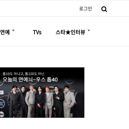
검색
로그인
더보기
더보기
연예
TVs
스타★인터뷰