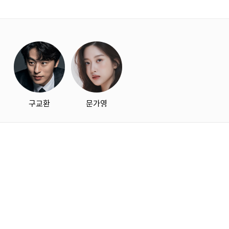
starbox
구교환
문가영