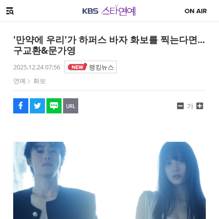
SNS 공유하기
해시태그
메뉴 열기
페이스북
트위터
네이버
URL복사
글씨 작게보기
글씨 크게보기
'만약에 우리'가 하퍼스 바자 화보를 찍는다면...
구교환&문가영
2025.12.24 07:56
랭킹뉴스
연예
화보
가