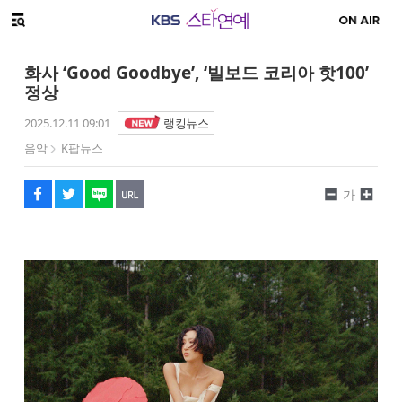
SNS 공유하기
해시태그
메뉴 열기
페이스북
트위터
네이버
URL복사
글씨 작게보기
글씨 크게보기
화사 ‘Good Goodbye’, ‘빌보드 코리아 핫100’
정상
2025.12.11 09:01
랭킹뉴스
음악
K팝뉴스
가