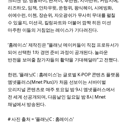
크리센 양, 당홍하이, 판저이, 후한원, 지아한위, 커밍지에,
리즈하오, 임잭, 안차우윗, 쑨헝위, 왕식헤이, 시에빙화,
쉬에수런, 이첸, 장슌위, 자오광쉬가 무사히 무대를 펼칠
수 있을지, 미션곡, 킬링파트와 더불어 깜짝 히든 미션
마주한 이들의 거침없는 레이스가 기다려진다.
‘홈레이스’ 제작진은 “플래닛 메이커들이 직접 프로듀서가
되어 선택한 1차 경연 준비 과정이 공개된다. 놀라운
반전을 보여줄 참가자들의 활약을 기대해달라”고 전했다.
한편, ‘플래닛C : 홈레이스’는 글로벌 K-POP 콘텐츠 플랫폼
엠넷플러스(Mnet Plus)가 처음 선보이는 서바이벌
오리지널 콘텐츠로 매주 토요일 밤 9시 엠넷플러스에서
전 세계 선공개되며, 다음날인 일요일 밤 8시 Mnet
채널에서 방송된다.
# 사진 출처 = ‘플래닛C : 홈레이스’