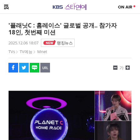
SNS 공유하기
메뉴 열기
페이스북
트위터
네이버
URL복사
글씨 작게보기
글씨 크게보기
'플래닛C : 홈레이스' 글로벌 공개.. 참가자
18인, 첫번째 미션
2025.12.06 18:07
랭킹뉴스
TVs
TV예능
Mnet
가