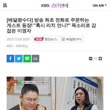
SNS 공유하기
메뉴 열기
페이스북
트위터
네이버
URL복사
글씨 작게보기
글씨 크게보기
[배달왔수다] 방송 최초 전화로 주문하는
게스트 등장! “혹시 리치 언니?” 목소리로 감
잡은 이영자
2025.12.03 23:51
랭킹뉴스
배달왔수다
KBS
KBS예능
가