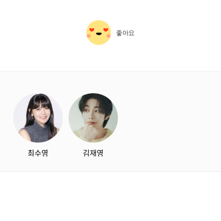
좋아요
starbox
최수영
김재영