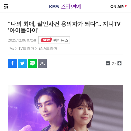
SNS 공유하기
해시태그
메뉴 열기
페이스북
트위터
네이버
URL복사
글씨 작게보기
글씨 크게보기
"나의 최애, 살인사건 용의자가 되다".. 지니TV
'아이돌아이'
2025.12.06 07:58
랭킹뉴스
TVs
TV드라마
ENA드라마
가