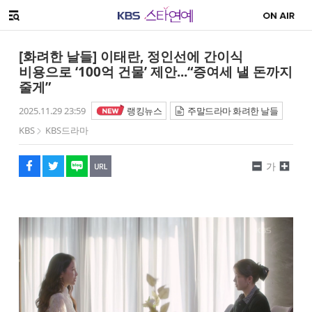
SNS 공유하기
메뉴 열기
페이스북
트위터
네이버
URL복사
글씨 작게보기
글씨 크게보기
[화려한 날들] 이태란, 정인선에 간이식
비용으로 ‘100억 건물’ 제안...“증여세 낼 돈까지
줄게”
2025.11.29 23:59
랭킹뉴스
주말드라마 화려한 날들
KBS
KBS드라마
가