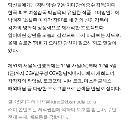
당신들에게〉(김태양·손구용·이미랑·이종수 감독)이다.
한국 최초 여성감독 박남옥의 유일한 작품 〈미망인〉에
남겨진 ‘소실된 마지막 장면’을 네 명의 신진 감독이
각자의 영화적 상상력으로 재해석한 프로젝트다.
잃어버린 장면을 오늘의 감각으로 다시 바라보는 시도로,
올해 슬로건 ‘영화가 오려면 당신이 필요해’와도 맞닿아
있다.
제51회 서울독립영화제는 11월 27일(목)부터 12월 5일
(금)까지 CGV압구정·CGV청담씨네시티에서 개최되며,
창작자의 작업실, 토크포럼, 시네토크, 마스터클래스,
해외대담 등 다양한 프로그램으로 관객을 만날 예정이다.
글 KBS미디어 박재환 kino@kbsmedia.co.kr
※ 이 콘텐츠는 저작권법에 의하여 보호를 받는바, 무단
전재 복제, 배포등을 금합니다.