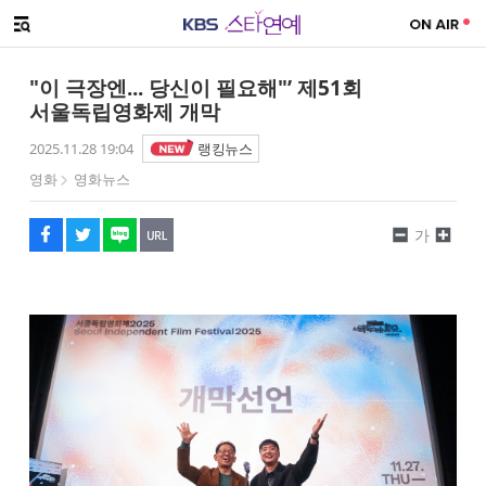
SNS 공유하기
해시태그
메뉴 열기
페이스북
트위터
네이버
URL복사
글씨 작게보기
글씨 크게보기
"이 극장엔... 당신이 필요해"’ 제51회
서울독립영화제 개막
2025.11.28 19:04
랭킹뉴스
영화
영화뉴스
가