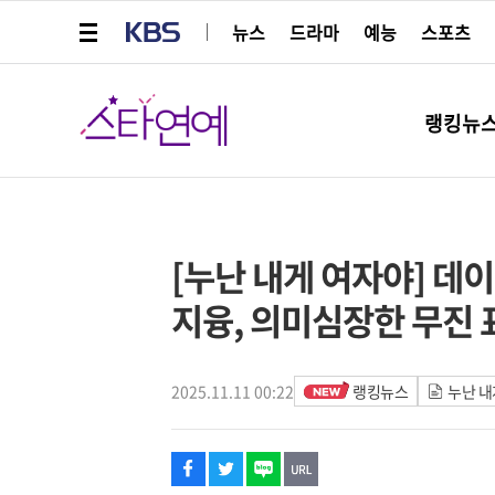
메뉴 열기
KBS
뉴스
드라마
예능
스포츠
스타연예
랭킹뉴
페이스북
트위터
네이버
URL복사
글씨 작게보기
글씨 크게보기
[누난 내게 여자야] 데
지융, 의미심장한 무진
2025.11.11 00:22
랭킹뉴스
누난 내