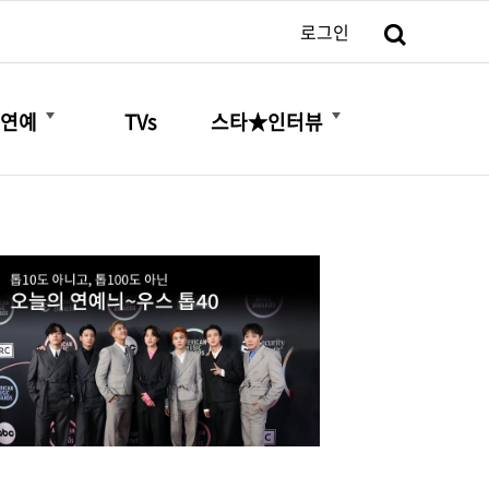
검색
로그인
더보기
더보기
연예
TVs
스타★인터뷰