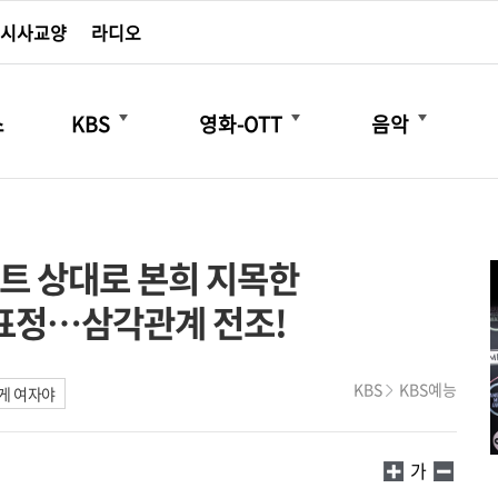
시사교양
라디오
더보기
더보기
더보기
스
KBS
영화-OTT
음악
이트 상대로 본희 지목한
 표정…삼각관계 전조!
KBS
KBS예능
게 여자야
가