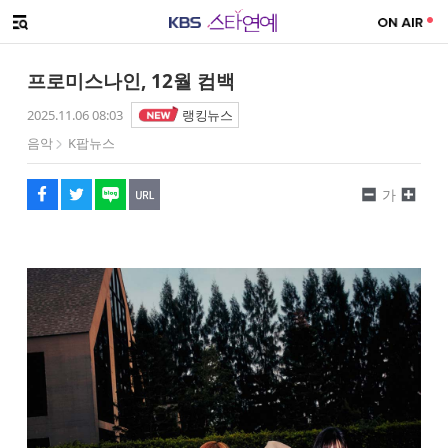
SNS 공유하기
메뉴 열기
페이스북
트위터
네이버
URL복사
글씨 작게보기
글씨 크게보기
프로미스나인, 12월 컴백
2025.11.06 08:03
랭킹뉴스
음악
K팝뉴스
가