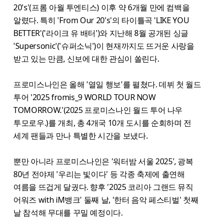
20's'(프롬 아월 투엔티스) 이후 약 6개월 만에 컴백을
알렸다. 특히 'From Our 20's'의 타이틀곡 'LIKE YOU
BETTER'('라이크 유 배터')와 지난해 8월 공개된 싱글
'Supersonic'('슈퍼소닉')이 현재까지도 뜨거운 사랑을
받고 있는 만큼, 신보에 대한 관심이 쏠린다.
프로미스나인은 올해 '열일 행보'를 펼쳤다. 데뷔 첫 월드
투어 '2025 fromis_9 WORLD TOUR NOW
TOMORROW.'(2025 프로미스나인 월드 투어 나우
투모로우.)를 개최, 총 4개국 10개 도시를 순회하며 전
세계 팬들과 만나 특별한 시간을 보냈다.
뿐만 아니라 프로미스나인은 '워터밤 서울 2025', 광복
80년 전야제 '우리는 빛이다' 등 각종 축제에 출연해
여름을 뜨겁게 달궜다. 향후 '2025 코리아 그랜드 뮤직
어워즈 with iM뱅크' 둘째 날, '한터 음악 페스티벌' 첫째
날 참석해 무대를 꾸밀 예정이다.