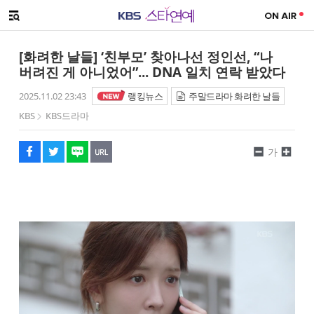
SNS 공유하기
메뉴 열기
페이스북
트위터
네이버
URL복사
글씨 작게보기
글씨 크게보기
[화려한 날들] ‘친부모’ 찾아나선 정인선, “나
버려진 게 아니었어”... DNA 일치 연락 받았다
2025.11.02 23:43
랭킹뉴스
주말드라마 화려한 날들
KBS
KBS드라마
가