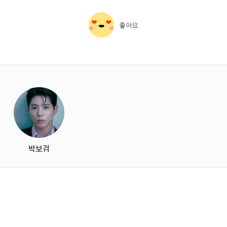
좋아요
starbox
박보검