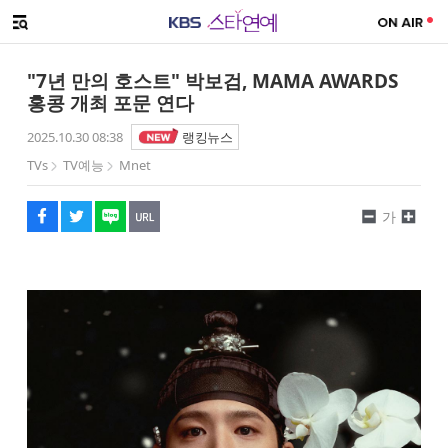
SNS 공유하기
해시태그
메뉴 열기
페이스북
트위터
네이버
URL복사
글씨 작게보기
글씨 크게보기
"7년 만의 호스트" 박보검, MAMA AWARDS
홍콩 개최 포문 연다
2025.10.30 08:38
랭킹뉴스
TVs
TV예능
Mnet
가