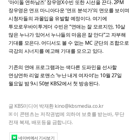
‘아이돌 연하남즈’ 장우영X수빈 또한 시선을 끈다. 2PM
장우영은 연프 마니아다운 ‘연프 분석가’의 면모를 보이며
시청자들의 과몰입을 유발할 예정이다. 여기에
투모로우바이투게더 수빈은 “연애는 잘 모르지만, 10살
많은 누나가 있어서 누나들의 마음은 잘 안다”고 자부해
기대를 모은다. 어디서도 볼 수 없는 MC 군단의 조합으로
극강의 시너지를 예고해 기대를 모으고 있다.
기존의 연애 프로그램과는 색다른 도파민을 선사할
연상연하 리얼 로맨스 ‘누난 내게 여자야’는 10월 27일
월요일 밤 9시 50분 KBS2에서 첫 방송된다.
글 KBS미디어 박재환 kino@kbsmedia.co.kr
※ 이 콘텐츠는 저작권법에 의하여 보호를 받는바, 무단
전재 복제, 배포등을 금합니다.
네이버에서 기사보기