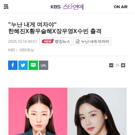
SNS 공유하기
메뉴 열기
페이스북
트위터
네이버
URL복사
글씨 작게보기
글씨 크게보기
"누난 내게 여자야"
한혜진X황우슬혜X장우영X수빈 출격
2025.10.16 06:51
랭킹뉴스
누난 내게 여자야
KBS
KBS예능
가