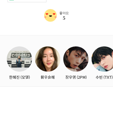
좋아요
5
starbox
한혜진 (모델)
황우슬혜
장우영 (2PM)
수빈 (TXT)