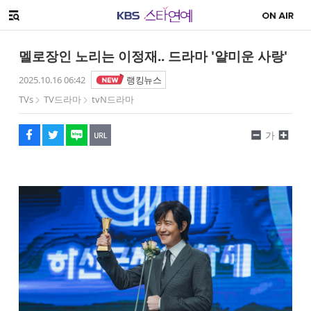
SNS 공유하기
해시태그
메뉴 열기
페이스북
트위터
네이버
URL복사
글씨 작게보기
글씨 크게보기
멜로장인 노리는 이정재.. 드라마 '얄미운 사랑'
2025.10.16 06:42
랭킹뉴스
TVs
TV드라마
tvN드라마
가