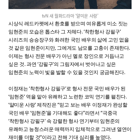
tvN 새 월화드라마 ‘얄미운 사랑’
시상식 레드카펫에서 환호를 받으며 여유롭게 미소 짓는
임현준의 모습은 톱스타 그 자체다. ‘착한형사 강필구’
시리즈의 승승장구와 화려한 국민 배우의 삶에 고민 없을
것 같은 임현준이지만, 그에게도 남모를 고충이 존재한다.
이제는 형사 전문 배우가 아닌 멜로 장인으로 거듭나고
싶은 것. 과연 ‘강필구’의 그림자에서 벗어나고 싶은
임현준의 노력이 빛을 발할 수 있을 것인지 궁금해진다.
이정재는 ‘착한형사 강필구’로 형사 전문 국민 배우가 된
‘임현준’ 역을 맡아 유쾌하고 노련한 코믹 연기를 펼친다.
‘얄미운 사랑’ 제작진은 “믿고 보는 배우 이정재가 완성할
국민 배우 ‘임현준’을 기대해도 좋다”라면서 “극중극
‘착한형사 강필구’ 속 강렬한 형사 연기부터 임현준의
유쾌하고 능청스러운 매력까지 입체적으로 그려낸 열연이
재미를 더할 것”이라고 전해 기대 심리를 높였다.