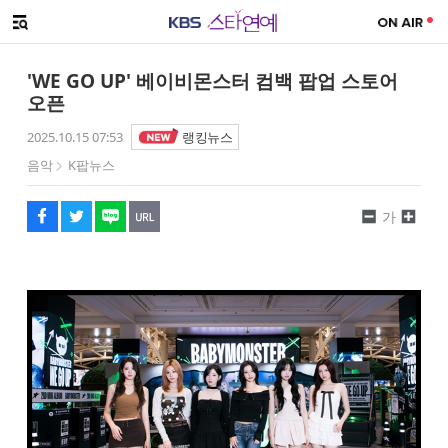
SNS 공유하기
메뉴 열기
페이스북
트위터
네이버
URL복사
글씨 작게보기
글씨 크게보기
'WE GO UP' 베이비몬스터 컴백 팝업 스토어
오픈
2025.10.15 07:53
랭킹뉴스
음악
K팝뉴스
가